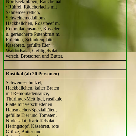
Nordseekrabben, Räucheraal
/ Rührei, Räucherlachs mit
Sahnemeerrettich,
Schweinemedaillons,
Hackbällchen, Roastbeef m.
Remouladensauce, Kasseler
u. geräucherte Putenbrust m.
Früchten, Schinkenplatte,
Käsebrett, gefüllte Eier,
Waldorfsalat, Geflügelsalat,
versch. Brotsorten und Butter.
Rustikal (ab 20 Personen)
Schweineschnitzel,
Hackbällchen, kalter Braten
mit Remouladensauce,
Thüringer-Mett Igel, rustikale
Platte mit verschiedenen
Hausmacher-Spezialitäten,
gefüllte Eier und Tomaten,
Nudelsalat, Kartoffelsalat,
Heringstopf, Käsebrett, rote
Grütze, Butter und